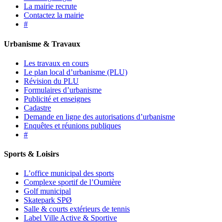
La mairie recrute
Contactez la mairie
#
Urbanisme & Travaux
Les travaux en cours
Le plan local d’urbanisme (PLU)
Révision du PLU
Formulaires d’urbanisme
Publicité et enseignes
Cadastre
Demande en ligne des autorisations d’urbanisme
Enquêtes et réunions publiques
#
Sports & Loisirs
L’office municipal des sports
Complexe sportif de l’Oumière
Golf municipal
Skatepark SPØ
Salle & courts extérieurs de tennis
Label Ville Active & Sportive