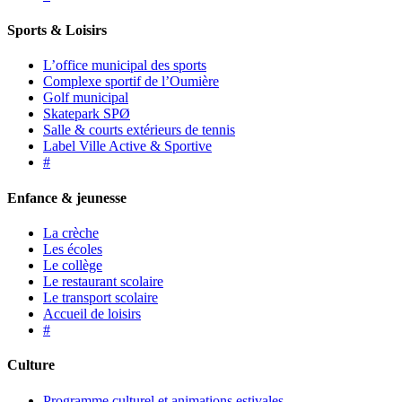
Sports & Loisirs
L’office municipal des sports
Complexe sportif de l’Oumière
Golf municipal
Skatepark SPØ
Salle & courts extérieurs de tennis
Label Ville Active & Sportive
#
Enfance & jeunesse
La crèche
Les écoles
Le collège
Le restaurant scolaire
Le transport scolaire
Accueil de loisirs
#
Culture
Programme culturel et animations estivales