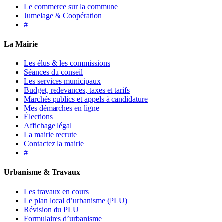
Le commerce sur la commune
Jumelage & Coopération
#
La Mairie
Les élus & les commissions
Séances du conseil
Les services municipaux
Budget, redevances, taxes et tarifs
Marchés publics et appels à candidature
Mes démarches en ligne
Élections
Affichage légal
La mairie recrute
Contactez la mairie
#
Urbanisme & Travaux
Les travaux en cours
Le plan local d’urbanisme (PLU)
Révision du PLU
Formulaires d’urbanisme