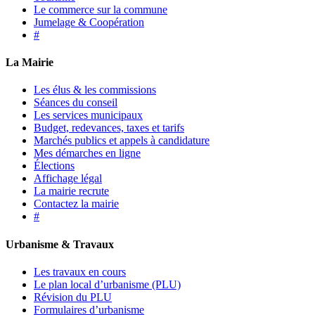
Le commerce sur la commune
Jumelage & Coopération
#
La Mairie
Les élus & les commissions
Séances du conseil
Les services municipaux
Budget, redevances, taxes et tarifs
Marchés publics et appels à candidature
Mes démarches en ligne
Élections
Affichage légal
La mairie recrute
Contactez la mairie
#
Urbanisme & Travaux
Les travaux en cours
Le plan local d’urbanisme (PLU)
Révision du PLU
Formulaires d’urbanisme