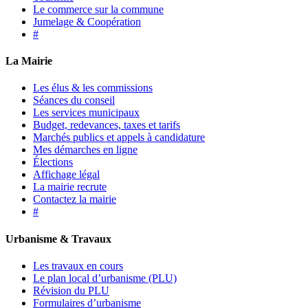
Le commerce sur la commune
Jumelage & Coopération
#
La Mairie
Les élus & les commissions
Séances du conseil
Les services municipaux
Budget, redevances, taxes et tarifs
Marchés publics et appels à candidature
Mes démarches en ligne
Élections
Affichage légal
La mairie recrute
Contactez la mairie
#
Urbanisme & Travaux
Les travaux en cours
Le plan local d’urbanisme (PLU)
Révision du PLU
Formulaires d’urbanisme