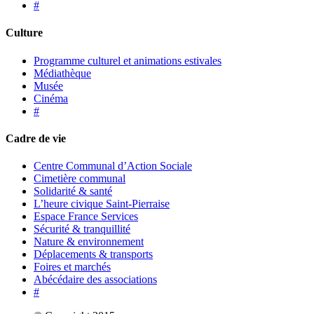
#
Culture
Programme culturel et animations estivales
Médiathèque
Musée
Cinéma
#
Cadre de vie
Centre Communal d’Action Sociale
Cimetière communal
Solidarité & santé
L’heure civique Saint-Pierraise
Espace France Services
Sécurité & tranquillité
Nature & environnement
Déplacements & transports
Foires et marchés
Abécédaire des associations
#