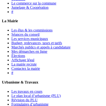
Le commerce sur la commune
Jumelage & Coopération
#
La Mairie
Les élus & les commissions
Séances du conseil
Les services municipaux
Budget, redevances, taxes et tarifs
Marchés publics et appels à candidature
Mes démarches en ligne
Élections
Affichage légal
La mairie recrute
Contactez la mairie
#
Urbanisme & Travaux
Les travaux en cours
Le plan local d’urbanisme (PLU)
Révision du PLU
Formulaires d’urbanisme