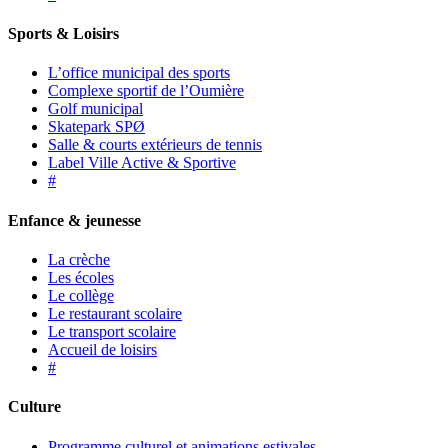
Sports & Loisirs
L’office municipal des sports
Complexe sportif de l’Oumière
Golf municipal
Skatepark SPØ
Salle & courts extérieurs de tennis
Label Ville Active & Sportive
#
Enfance & jeunesse
La crèche
Les écoles
Le collège
Le restaurant scolaire
Le transport scolaire
Accueil de loisirs
#
Culture
Programme culturel et animations estivales