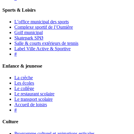
Sports & Loisirs
L’office municipal des sports
Complexe sportif de l’Oumière
Golf municipal
Skatepark SPØ
Salle & courts extérieurs de tennis
Label Ville Active & Sportive
#
Enfance & jeunesse
La crèche
Les écoles
Le collège
Le restaurant scolaire
Le transport scolaire
Accueil de loisirs
#
Culture
Programme culturel et animations estivales