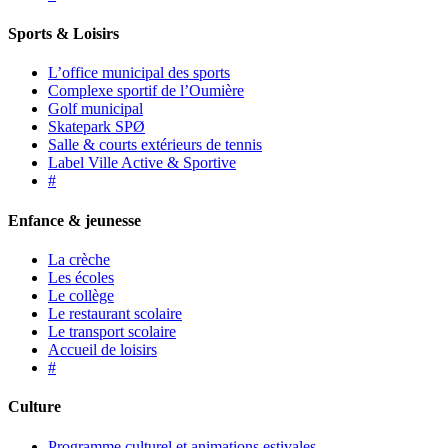
Sports & Loisirs
L’office municipal des sports
Complexe sportif de l’Oumière
Golf municipal
Skatepark SPØ
Salle & courts extérieurs de tennis
Label Ville Active & Sportive
#
Enfance & jeunesse
La crèche
Les écoles
Le collège
Le restaurant scolaire
Le transport scolaire
Accueil de loisirs
#
Culture
Programme culturel et animations estivales