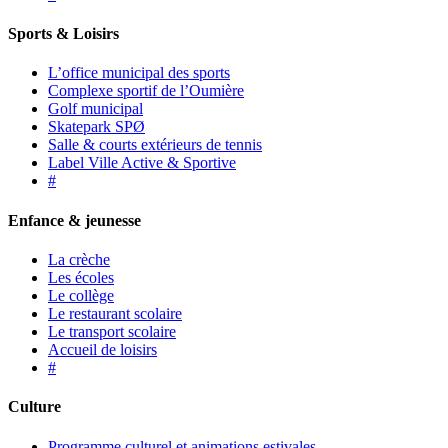
Sports & Loisirs
L’office municipal des sports
Complexe sportif de l’Oumière
Golf municipal
Skatepark SPØ
Salle & courts extérieurs de tennis
Label Ville Active & Sportive
#
Enfance & jeunesse
La crèche
Les écoles
Le collège
Le restaurant scolaire
Le transport scolaire
Accueil de loisirs
#
Culture
Programme culturel et animations estivales