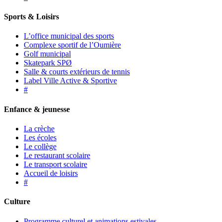
Sports & Loisirs
L’office municipal des sports
Complexe sportif de l’Oumière
Golf municipal
Skatepark SPØ
Salle & courts extérieurs de tennis
Label Ville Active & Sportive
#
Enfance & jeunesse
La crèche
Les écoles
Le collège
Le restaurant scolaire
Le transport scolaire
Accueil de loisirs
#
Culture
Programme culturel et animations estivales