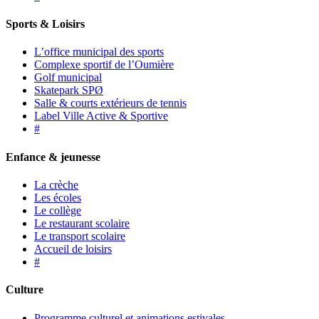
Sports & Loisirs
L’office municipal des sports
Complexe sportif de l’Oumière
Golf municipal
Skatepark SPØ
Salle & courts extérieurs de tennis
Label Ville Active & Sportive
#
Enfance & jeunesse
La crèche
Les écoles
Le collège
Le restaurant scolaire
Le transport scolaire
Accueil de loisirs
#
Culture
Programme culturel et animations estivales