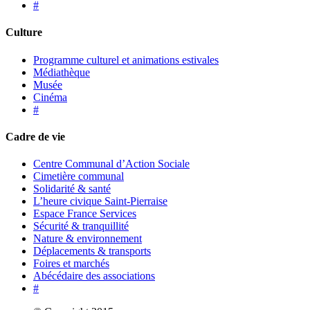
#
Culture
Programme culturel et animations estivales
Médiathèque
Musée
Cinéma
#
Cadre de vie
Centre Communal d’Action Sociale
Cimetière communal
Solidarité & santé
L’heure civique Saint-Pierraise
Espace France Services
Sécurité & tranquillité
Nature & environnement
Déplacements & transports
Foires et marchés
Abécédaire des associations
#