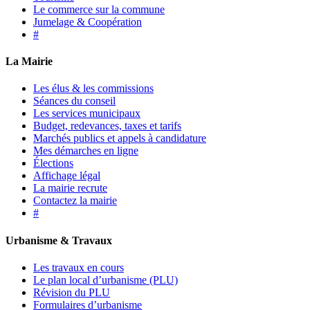
Le commerce sur la commune
Jumelage & Coopération
#
La Mairie
Les élus & les commissions
Séances du conseil
Les services municipaux
Budget, redevances, taxes et tarifs
Marchés publics et appels à candidature
Mes démarches en ligne
Élections
Affichage légal
La mairie recrute
Contactez la mairie
#
Urbanisme & Travaux
Les travaux en cours
Le plan local d’urbanisme (PLU)
Révision du PLU
Formulaires d’urbanisme