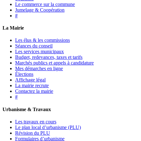
Le commerce sur la commune
Jumelage & Coopération
#
La Mairie
Les élus & les commissions
Séances du conseil
Les services municipaux
Budget, redevances, taxes et tarifs
Marchés publics et appels à candidature
Mes démarches en ligne
Élections
Affichage légal
La mairie recrute
Contactez la mairie
#
Urbanisme & Travaux
Les travaux en cours
Le plan local d’urbanisme (PLU)
Révision du PLU
Formulaires d’urbanisme