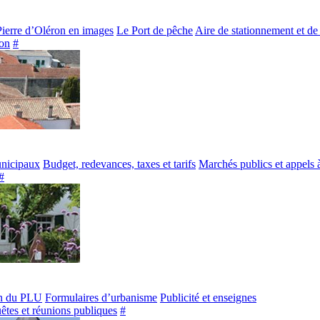
Pierre d’Oléron en images
Le Port de pêche
Aire de stationnement et de
on
#
unicipaux
Budget, redevances, taxes et tarifs
Marchés publics et appels 
#
n du PLU
Formulaires d’urbanisme
Publicité et enseignes
êtes et réunions publiques
#