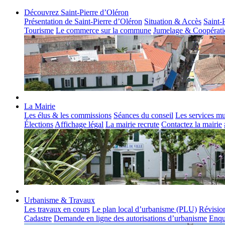
Découvrez Saint-Pierre d’Oléron
Présentation de Saint-Pierre d’Oléron
Situation & Accès
Saint-
Tourisme
Le commerce sur la commune
Jumelage & Coopérati
La Mairie
Les élus & les commissions
Séances du conseil
Les services m
Élections
Affichage légal
La mairie recrute
Contactez la mairie
Urbanisme & Travaux
Les travaux en cours
Le plan local d’urbanisme (PLU)
Révisio
Cadastre
Demande en ligne des autorisations d’urbanisme
Enqu