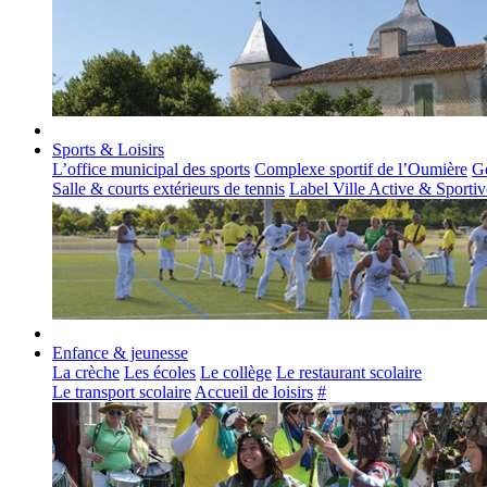
Sports & Loisirs
L’office municipal des sports
Complexe sportif de l’Oumière
Go
Salle & courts extérieurs de tennis
Label Ville Active & Sportiv
Enfance & jeunesse
La crèche
Les écoles
Le collège
Le restaurant scolaire
Le transport scolaire
Accueil de loisirs
#