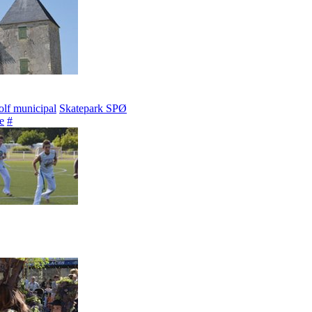
lf municipal
Skatepark SPØ
e
#