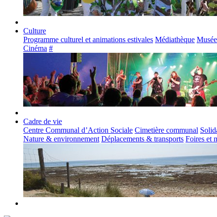
Culture
Programme culturel et animations estivales
Médiathèque
Musée
Cinéma
#
Cadre de vie
Centre Communal d’Action Sociale
Cimetière communal
Solid
Nature & environnement
Déplacements & transports
Foires et 