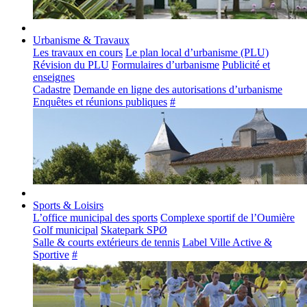
Urbanisme & Travaux
Les travaux en cours
Le plan local d’urbanisme (PLU)
Révision du PLU
Formulaires d’urbanisme
Publicité et
enseignes
Cadastre
Demande en ligne des autorisations d’urbanisme
Enquêtes et réunions publiques
#
Sports & Loisirs
L’office municipal des sports
Complexe sportif de l’Oumière
Golf municipal
Skatepark SPØ
Salle & courts extérieurs de tennis
Label Ville Active &
Sportive
#