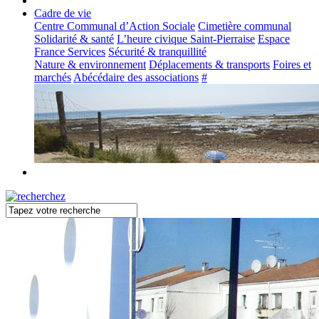
Cadre de vie
Centre Communal d’Action Sociale
Cimetière communal
Solidarité & santé
L’heure civique Saint-Pierraise
Espace
France Services
Sécurité & tranquillité
Nature & environnement
Déplacements & transports
Foires et
marchés
Abécédaire des associations
#