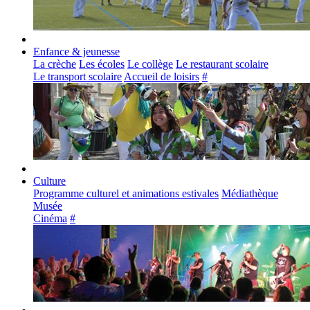
Enfance & jeunesse
La crèche
Les écoles
Le collège
Le restaurant scolaire
Le transport scolaire
Accueil de loisirs
#
Culture
Programme culturel et animations estivales
Médiathèque
Musée
Cinéma
#