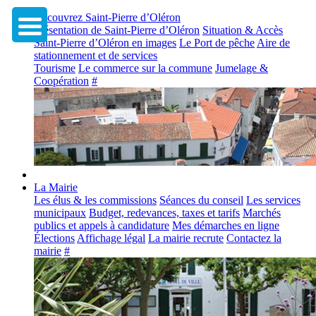
Découvrez Saint-Pierre d’Oléron
Présentation de Saint-Pierre d’Oléron
Situation & Accès
Saint-Pierre d’Oléron en images
Le Port de pêche
Aire de
stationnement et de services
Tourisme
Le commerce sur la commune
Jumelage &
Coopération
#
La Mairie
Les élus & les commissions
Séances du conseil
Les services
municipaux
Budget, redevances, taxes et tarifs
Marchés
publics et appels à candidature
Mes démarches en ligne
Élections
Affichage légal
La mairie recrute
Contactez la
mairie
#