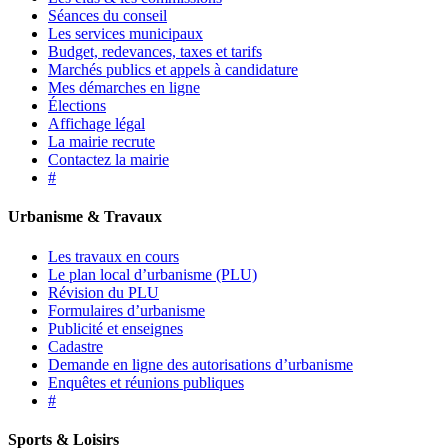
Séances du conseil
Les services municipaux
Budget, redevances, taxes et tarifs
Marchés publics et appels à candidature
Mes démarches en ligne
Élections
Affichage légal
La mairie recrute
Contactez la mairie
#
Urbanisme & Travaux
Les travaux en cours
Le plan local d’urbanisme (PLU)
Révision du PLU
Formulaires d’urbanisme
Publicité et enseignes
Cadastre
Demande en ligne des autorisations d’urbanisme
Enquêtes et réunions publiques
#
Sports & Loisirs