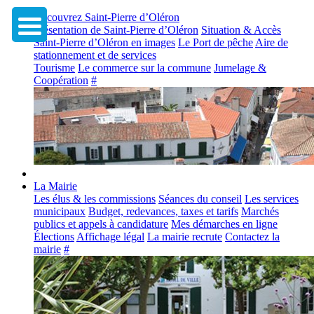
Découvrez Saint-Pierre d’Oléron
Présentation de Saint-Pierre d’Oléron
Situation & Accès
Saint-Pierre d’Oléron en images
Le Port de pêche
Aire de
stationnement et de services
Tourisme
Le commerce sur la commune
Jumelage &
Coopération
#
La Mairie
Les élus & les commissions
Séances du conseil
Les services
municipaux
Budget, redevances, taxes et tarifs
Marchés
publics et appels à candidature
Mes démarches en ligne
Élections
Affichage légal
La mairie recrute
Contactez la
mairie
#