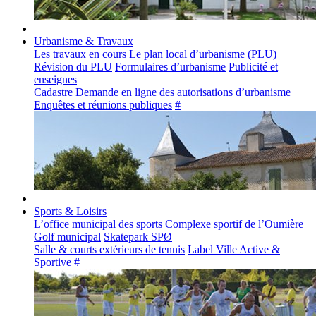
Urbanisme & Travaux
Les travaux en cours
Le plan local d’urbanisme (PLU)
Révision du PLU
Formulaires d’urbanisme
Publicité et
enseignes
Cadastre
Demande en ligne des autorisations d’urbanisme
Enquêtes et réunions publiques
#
Sports & Loisirs
L’office municipal des sports
Complexe sportif de l’Oumière
Golf municipal
Skatepark SPØ
Salle & courts extérieurs de tennis
Label Ville Active &
Sportive
#