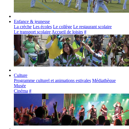
Enfance & jeunesse
La crèche
Les écoles
Le collège
Le restaurant scolaire
Le transport scolaire
Accueil de loisirs
#
Culture
Programme culturel et animations estivales
Médiathèque
Musée
Cinéma
#