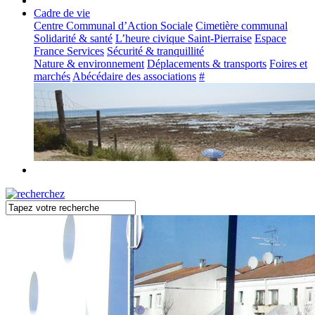
Cadre de vie
Centre Communal d’Action Sociale
Cimetière communal
Solidarité & santé
L’heure civique Saint-Pierraise
Espace
France Services
Sécurité & tranquillité
Nature & environnement
Déplacements & transports
Foires et
marchés
Abécédaire des associations
#