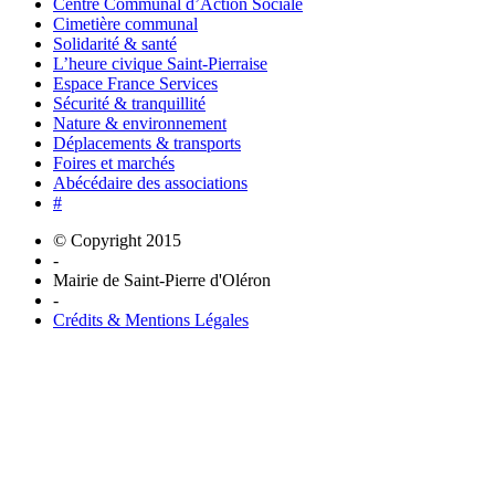
Centre Communal d’Action Sociale
Cimetière communal
Solidarité & santé
L’heure civique Saint-Pierraise
Espace France Services
Sécurité & tranquillité
Nature & environnement
Déplacements & transports
Foires et marchés
Abécédaire des associations
#
© Copyright 2015
-
Mairie de Saint-Pierre d'Oléron
-
Crédits & Mentions Légales