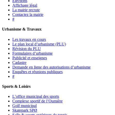
Élections
Affichage légal
La mairie recrute
Contactez la mairie
#
Urbanisme & Travaux
Les travaux en cours
Le plan local d’urbanisme (PLU)
Révision du PLU
Formulaires d’urbanisme
Publicité et enseignes
Cadastre
Demande en ligne des autorisations d’urbanisme
Enquêtes et réunions publiques
#
Sports & Loisirs
L’office municipal des sports
Complexe sportif de l’Oumière
Golf municipal
Skatepark SPØ
Salle & courts extérieurs de tennis