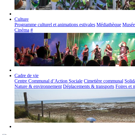
Culture
Programme culturel et animations estivales
Médiathèque
Musée
Cinéma
#
Cadre de vie
Centre Communal d’Action Sociale
Cimetière communal
Solid
Nature & environnement
Déplacements & transports
Foires et 