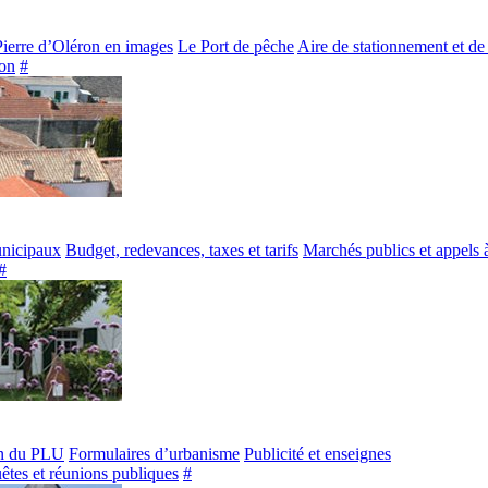
Pierre d’Oléron en images
Le Port de pêche
Aire de stationnement et de
on
#
unicipaux
Budget, redevances, taxes et tarifs
Marchés publics et appels 
#
n du PLU
Formulaires d’urbanisme
Publicité et enseignes
êtes et réunions publiques
#