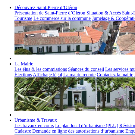
Découvrez Saint-Pierre d’Oléron
Présentation de Saint-Pierre d’Oléron
Situation & Accès
Saint-
Tourisme
Le commerce sur la commune
Jumelage & Coopérati
La Mairie
Les élus & les commissions
Séances du conseil
Les services m
Élections
Affichage légal
La mairie recrute
Contactez la mairie
Urbanisme & Travaux
Les travaux en cours
Le plan local d’urbanisme (PLU)
Révisio
Cadastre
Demande en ligne des autorisations d’urbanisme
Enqu