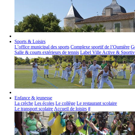
Sports & Loisirs
L’office municipal des sports
Complexe sportif de l’Oumière
Go
Salle & courts extérieurs de tennis
Label Ville Active & Sportiv
Enfance & jeunesse
La crèche
Les écoles
Le collège
Le restaurant scolaire
Le transport scolaire
Accueil de loisirs
#