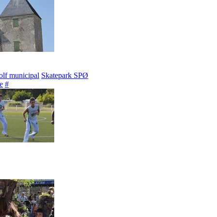
lf municipal
Skatepark SPØ
e
#