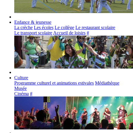
Enfance & jeunesse
La crèche
Les écoles
Le collège
Le restaurant scolaire
Le transport scolaire
Accueil de loisirs
#
Culture
Programme culturel et animations estivales
Médiathèque
Musée
Cinéma
#