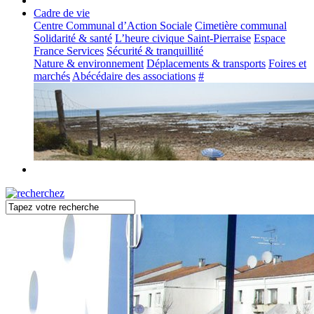
Cadre de vie
Centre Communal d’Action Sociale
Cimetière communal
Solidarité & santé
L’heure civique Saint-Pierraise
Espace
France Services
Sécurité & tranquillité
Nature & environnement
Déplacements & transports
Foires et
marchés
Abécédaire des associations
#