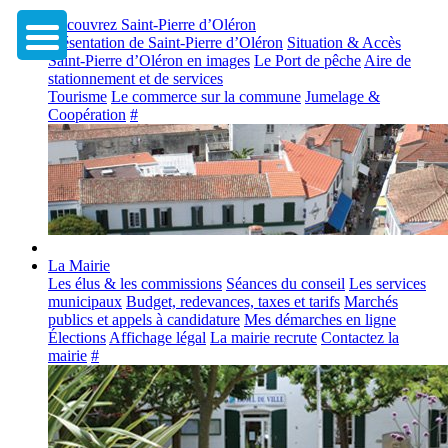
Découvrez Saint-Pierre d’Oléron
Présentation de Saint-Pierre d’Oléron
Situation & Accès
Saint-Pierre d’Oléron en images
Le Port de pêche
Aire de
stationnement et de services
Tourisme
Le commerce sur la commune
Jumelage &
Coopération
#
La Mairie
Les élus & les commissions
Séances du conseil
Les services
municipaux
Budget, redevances, taxes et tarifs
Marchés
publics et appels à candidature
Mes démarches en ligne
Élections
Affichage légal
La mairie recrute
Contactez la
mairie
#