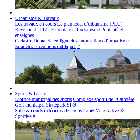
Urbanisme & Travaux
Les travaux en cours
Le plan local d’urbanisme (PLU)
Révision du PLU
Formulaires d’urbanisme
Publicité et
enseignes
Cadastre
Demande en ligne des autorisations d’urbanisme
Enquêtes et réunions publiques
#
Sports & Loisirs
L’office municipal des sports
Complexe sportif de l’Oumière
Golf municipal
Skatepark SPØ
Salle & courts extérieurs de tennis
Label Ville Active &
Sportive
#