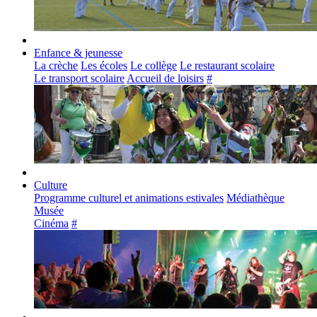
Enfance & jeunesse
La crèche
Les écoles
Le collège
Le restaurant scolaire
Le transport scolaire
Accueil de loisirs
#
Culture
Programme culturel et animations estivales
Médiathèque
Musée
Cinéma
#