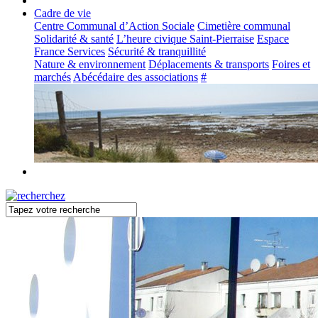
Cadre de vie
Centre Communal d’Action Sociale
Cimetière communal
Solidarité & santé
L’heure civique Saint-Pierraise
Espace
France Services
Sécurité & tranquillité
Nature & environnement
Déplacements & transports
Foires et
marchés
Abécédaire des associations
#