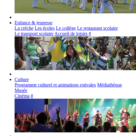
Enfance & jeunesse
La crèche
Les écoles
Le collège
Le restaurant scolaire
Le transport scolaire
Accueil de loisirs
#
Culture
Programme culturel et animations estivales
Médiathèque
Musée
Cinéma
#