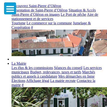
Découvrez Saint-Pierre d’Oléron
Présentation de Saint-Pierre d’Oléron
Situation & Accès
Saint-Pierre d’Oléron en images
Le Port de pêche
Aire de
stationnement et de services
Tourisme
Le commerce sur la commune
Jumelage &
Coopération
#
La Mairie
Les élus & les commissions
Séances du conseil
Les services
municipaux
Budget, redevances, taxes et tarifs
Marchés
publics et appels à candidature
Mes démarches en ligne
Élections
Affichage légal
La mairie recrute
Contactez la
mairie
#