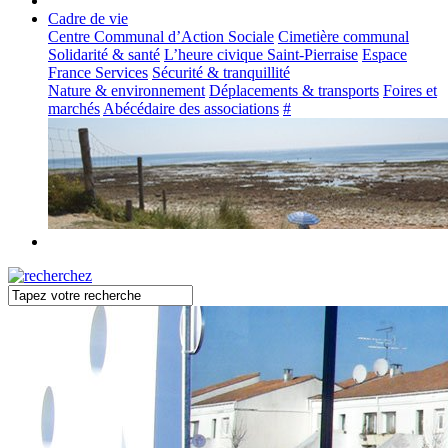
Cadre de vie
Centre Communal d’Action Sociale
Cimetière communal
Solidarité & santé
L’heure civique Saint-Pierraise
Espace
France Services
Sécurité & tranquillité
Nature & environnement
Déplacements & transports
Foires et
marchés
Abécédaire des associations
#