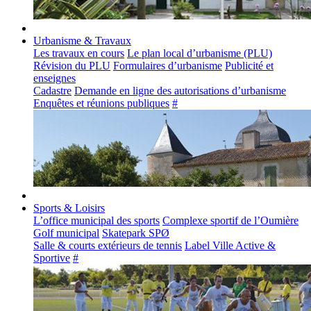
Urbanisme & Travaux
Les travaux en cours
Le plan local d’urbanisme (PLU)
Révision du PLU
Formulaires d’urbanisme
Publicité et
enseignes
Cadastre
Demande en ligne des autorisations d’urbanisme
Enquêtes et réunions publiques
#
Sports & Loisirs
L’office municipal des sports
Complexe sportif de l’Oumière
Golf municipal
Skatepark SPØ
Salle & courts extérieurs de tennis
Label Ville Active &
Sportive
#