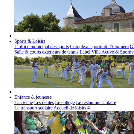
Sports & Loisirs
L’office municipal des sports
Complexe sportif de l’Oumière
Go
Salle & courts extérieurs de tennis
Label Ville Active & Sportiv
Enfance & jeunesse
La crèche
Les écoles
Le collège
Le restaurant scolaire
Le transport scolaire
Accueil de loisirs
#