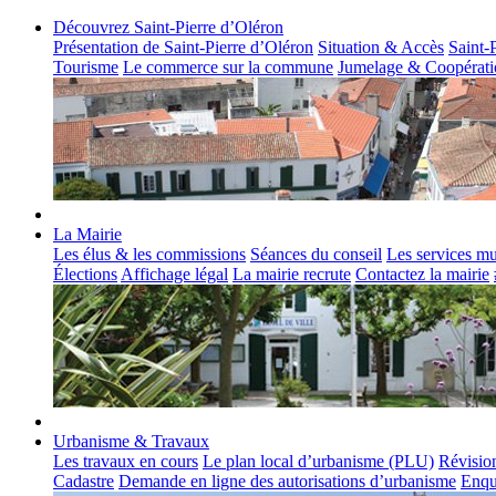
Découvrez Saint-Pierre d’Oléron
Présentation de Saint-Pierre d’Oléron
Situation & Accès
Saint-
Tourisme
Le commerce sur la commune
Jumelage & Coopérati
La Mairie
Les élus & les commissions
Séances du conseil
Les services m
Élections
Affichage légal
La mairie recrute
Contactez la mairie
Urbanisme & Travaux
Les travaux en cours
Le plan local d’urbanisme (PLU)
Révisio
Cadastre
Demande en ligne des autorisations d’urbanisme
Enqu