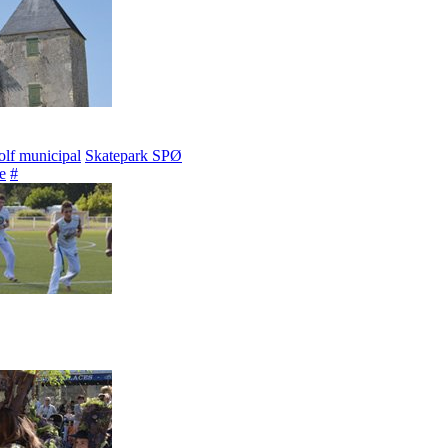
lf municipal
Skatepark SPØ
e
#