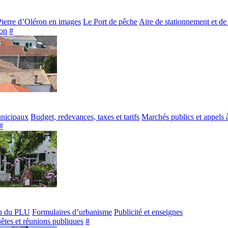
Pierre d’Oléron en images
Le Port de pêche
Aire de stationnement et de
on
#
unicipaux
Budget, redevances, taxes et tarifs
Marchés publics et appels 
#
n du PLU
Formulaires d’urbanisme
Publicité et enseignes
êtes et réunions publiques
#