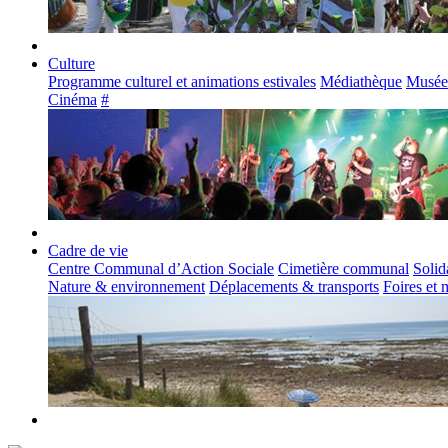
Culture
Programme culturel et animations estivales
Médiathèque
Musée
Cinéma
#
Cadre de vie
Centre Communal d’Action Sociale
Cimetière communal
Solid
Nature & environnement
Déplacements & transports
Foires et 