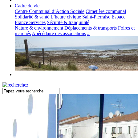
Cadre de vie
Centre Communal d’Action Sociale
Cimetière communal
Solidarité & santé
L’heure civique Saint-Pierraise
Espace
France Services
Sécurité & tranquillité
Nature & environnement
Déplacements & transports
Foires et
marchés
Abécédaire des associations
#