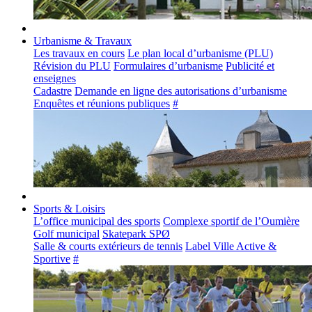
Urbanisme & Travaux
Les travaux en cours
Le plan local d’urbanisme (PLU)
Révision du PLU
Formulaires d’urbanisme
Publicité et
enseignes
Cadastre
Demande en ligne des autorisations d’urbanisme
Enquêtes et réunions publiques
#
Sports & Loisirs
L’office municipal des sports
Complexe sportif de l’Oumière
Golf municipal
Skatepark SPØ
Salle & courts extérieurs de tennis
Label Ville Active &
Sportive
#