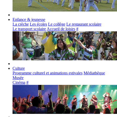
Enfance & jeunesse
La crèche
Les écoles
Le collège
Le restaurant scolaire
Le transport scolaire
Accueil de loisirs
#
Culture
Programme culturel et animations estivales
Médiathèque
Musée
Cinéma
#