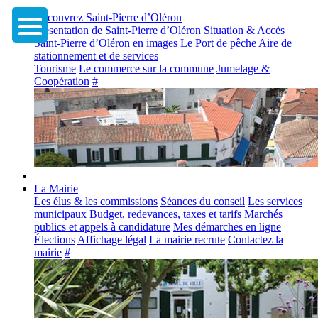
Découvrez Saint-Pierre d’Oléron
Présentation de Saint-Pierre d’Oléron
Situation & Accès
Saint-Pierre d’Oléron en images
Le Port de pêche
Aire de
stationnement et de services
Tourisme
Le commerce sur la commune
Jumelage &
Coopération
#
La Mairie
Les élus & les commissions
Séances du conseil
Les services
municipaux
Budget, redevances, taxes et tarifs
Marchés
publics et appels à candidature
Mes démarches en ligne
Élections
Affichage légal
La mairie recrute
Contactez la
mairie
#