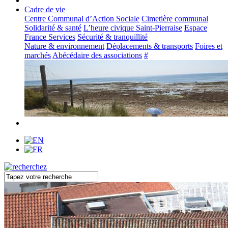
Cadre de vie
Centre Communal d’Action Sociale
Cimetière communal
Solidarité & santé
L’heure civique Saint-Pierraise
Espace
France Services
Sécurité & tranquillité
Nature & environnement
Déplacements & transports
Foires et
marchés
Abécédaire des associations
#