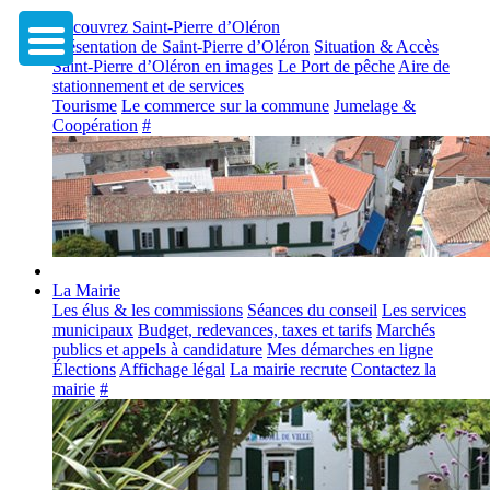
Découvrez Saint-Pierre d’Oléron
Présentation de Saint-Pierre d’Oléron
Situation & Accès
Saint-Pierre d’Oléron en images
Le Port de pêche
Aire de
stationnement et de services
Tourisme
Le commerce sur la commune
Jumelage &
Coopération
#
La Mairie
Les élus & les commissions
Séances du conseil
Les services
municipaux
Budget, redevances, taxes et tarifs
Marchés
publics et appels à candidature
Mes démarches en ligne
Élections
Affichage légal
La mairie recrute
Contactez la
mairie
#