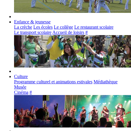
Enfance & jeunesse
La crèche
Les écoles
Le collège
Le restaurant scolaire
Le transport scolaire
Accueil de loisirs
#
Culture
Programme culturel et animations estivales
Médiathèque
Musée
Cinéma
#