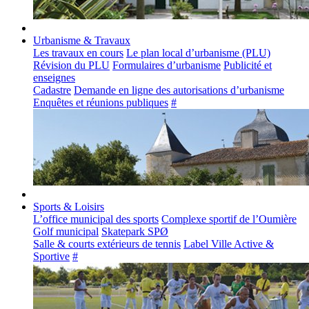
Urbanisme & Travaux
Les travaux en cours
Le plan local d’urbanisme (PLU)
Révision du PLU
Formulaires d’urbanisme
Publicité et
enseignes
Cadastre
Demande en ligne des autorisations d’urbanisme
Enquêtes et réunions publiques
#
Sports & Loisirs
L’office municipal des sports
Complexe sportif de l’Oumière
Golf municipal
Skatepark SPØ
Salle & courts extérieurs de tennis
Label Ville Active &
Sportive
#